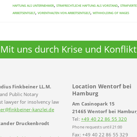
,
,
Haftung als Unternehmer
Strafrechtliche Haftung als Vorstand
Strafverte
,
,
Arbeitsentgelt
Vorenthalten von Arbeitsentgelt
WITHHOLDING OF WAGES
Mit uns durch Krise und Konflikt
Location Wentorf bei
dius Finkbeiner LL.M.
Hamburg
and Public Notary
st lawyer for insolvency law
Am Casinopark 15
ner@finkbeiner-kanzlei.de
21465 Wentorf bei Hambur
Tel:
+49 40 22 86 55 320
xander Druckenbrodt
Phone requests until 21:00
Fax: +49 40 22 86 55 329