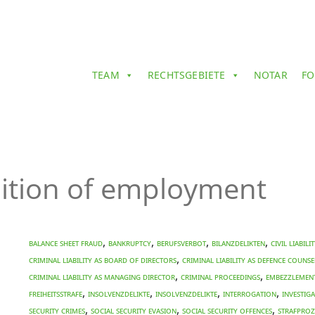
TEAM
RECHTSGEBIETE
NOTAR
FO
bition of employment
,
,
,
,
balance sheet fraud
bankruptcy
Berufsverbot
Bilanzdelikten
civil liabil
,
CRIMINAL LIABILITY AS BOARD OF DIRECTORS
CRIMINAL LIABILITY AS DEFENCE COUNS
,
,
CRIMINAL LIABILITY AS MANAGING DIRECTOR
criminal proceedings
EMBEZZLEMEN
,
,
,
,
Freiheitsstrafe
Insolvenzdelikte
Insolvenzdelikte
INTERROGATION
investig
,
,
,
security crimes
social security evasion
social security offences
Strafpro