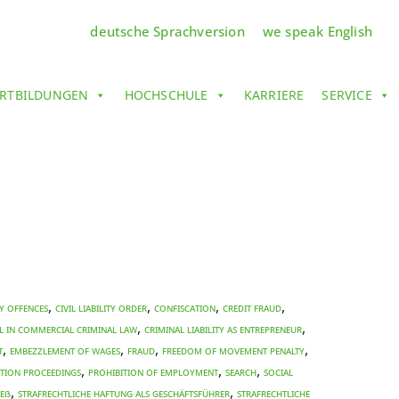
deutsche Sprachversion
we speak English
RTBILDUNGEN
HOCHSCHULE
KARRIERE
SERVICE
,
,
,
,
ity offences
civil liability order
confiscation
credit fraud
,
,
EL IN COMMERCIAL CRIMINAL LAW
CRIMINAL LIABILITY AS ENTREPRENEUR
,
,
,
,
T
EMBEZZLEMENT OF WAGES
fraud
freedom of movement penalty
,
,
,
ation proceedings
prohibition of employment
search
social
,
,
zeß
Strafrechtliche Haftung als Geschäftsführer
Strafrechtliche