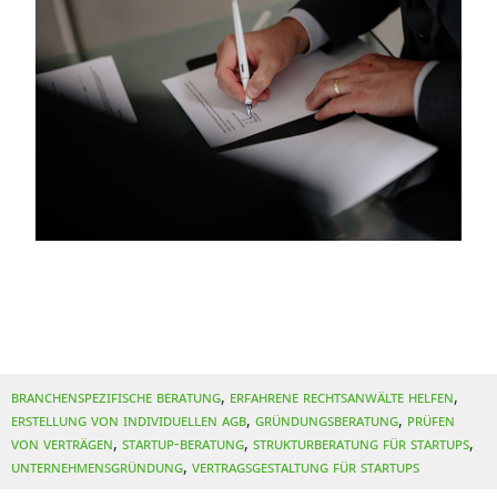
Branchenspezifische Beratung
,
Erfahrene Rechtsanwälte helfen
,
Erstellung von individuellen AGB
,
Gründungsberatung
,
Prüfen
von Verträgen
,
Startup-Beratung
,
Strukturberatung für Startups
,
Unternehmensgründung
,
Vertragsgestaltung für Startups