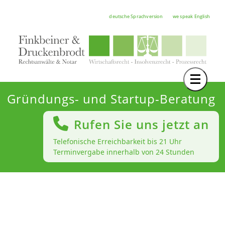
deutsche Sprachversion
we speak English
Toggle 
TEAM
Gründungs- und Startup-Beratung
RECHTSGEBIETE
Rufen Sie uns jetzt an
NOTAR
Telefonische Erreichbarkeit bis 21 Uhr
Terminvergabe innerhalb von 24 Stunden
FORTBILDUNGEN
HOCHSCHULE
KARRIERE
SERVICE