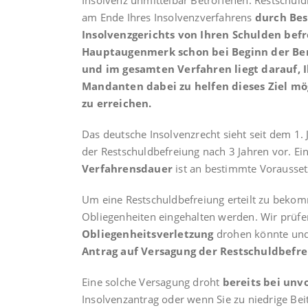
Insolvenz unmittelbar Betroffenen. Restschuld
am Ende Ihres Insolvenzverfahrens
durch Bes
Insolvenzgerichts von Ihren Schulden befr
Hauptaugenmerk schon bei Beginn der Be
und im gesamten Verfahren liegt darauf, 
Mandanten dabei zu helfen dieses Ziel mög
zu erreichen.
Das deutsche Insolvenzrecht sieht seit dem 1. 
der Restschuldbefreiung nach 3 Jahren vor. Ei
Verfahrensdauer
ist an bestimmte Vorausse
Um eine Restschuldbefreiung erteilt zu bek
Obliegenheiten eingehalten werden. Wir prüfen
Obliegenheitsverletzung
drohen könnte und
Antrag auf Versagung der Restschuldbefre
Eine solche Versagung droht
bereits bei unv
Insolvenzantrag oder wenn Sie zu niedrige Bei