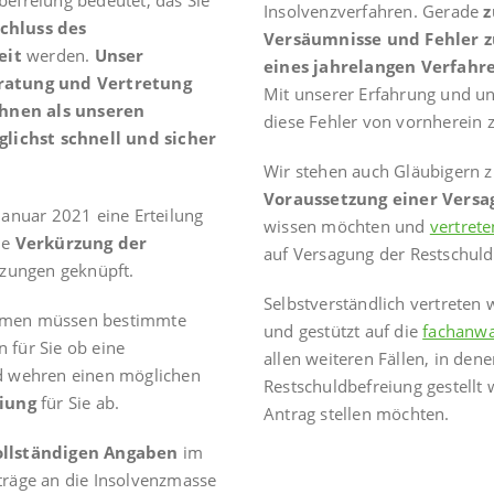
befreiung bedeutet, das Sie
Insolvenzverfahren. Gerade
z
chluss des
Versäumnisse und Fehler 
eit
werden.
Unser
eines jahrelangen Verfahr
ratung und Vertretung
Mit unserer Erfahrung und u
Ihnen als unseren
diese Fehler von vornherein 
lichst schnell und sicher
Wir stehen auch Gläubigern zu
Voraussetzung einer Versa
Januar 2021 eine Erteilung
wissen möchten und
vertrete
ne
Verkürzung der
auf Versagung der Restschuld
tzungen geknüpft.
Selbstverständlich vertreten 
ommen müssen bestimmte
und gestützt auf die
fachanwa
 für Sie ob eine
allen weiteren Fällen, in den
 wehren einen möglichen
Restschuldbefreiung gestellt
iung
für Sie ab.
Antrag stellen möchten.
ollständigen Angaben
im
träge an die Insolvenzmasse