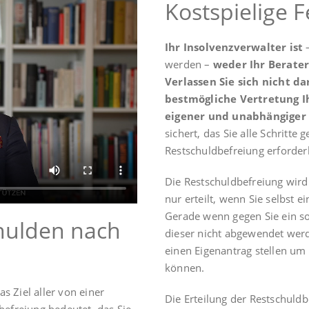
Kostspielige 
Ihr Insolvenzverwalter ist
–
werden –
weder Ihr Berater
Verlassen Sie sich nicht d
bestmögliche Vertretung Ih
eigener und unabhängiger 
sichert, das Sie alle Schritte 
Restschuldbefreiung erforderl
Die Restschuldbefreiung wird
nur erteilt, wenn Sie selbst e
Gerade wenn gegen Sie ein s
hulden nach
dieser nicht abgewendet werd
einen Eigenantrag stellen um 
können.
as Ziel aller von einer
Die Erteilung der Restschuldb