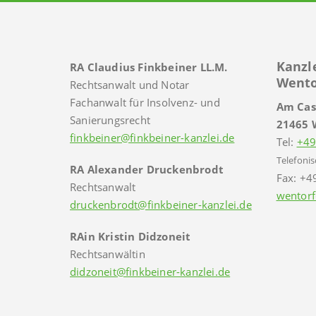
Kanzl
RA Claudius Finkbeiner LL.M.
Wento
Rechtsanwalt und Notar
Fachanwalt für Insolvenz- und
Am Cas
Sanierungsrecht
21465 
finkbeiner@finkbeiner-kanzlei.de
Tel:
+49
Telefonis
RA Alexander Druckenbrodt
Fax: +4
Rechtsanwalt
wentorf
druckenbrodt@finkbeiner-kanzlei.de
RAin Kristin Didzoneit
Rechtsanwältin
didzoneit@finkbeiner-kanzlei.de