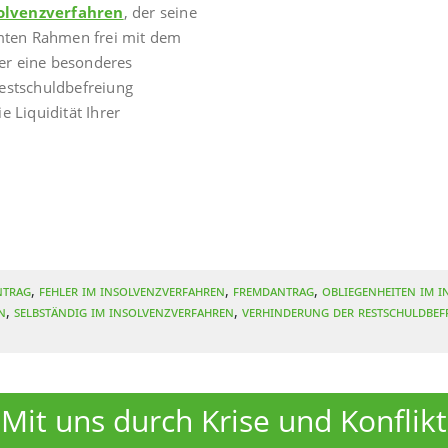
solvenzverfahren
, der seine
mten Rahmen frei mit dem
ier eine besonderes
estschuldbefreiung
e Liquidität Ihrer
ntrag
,
Fehler im Insolvenzverfahren
,
Fremdantrag
,
Obliegenheiten im 
n
,
Selbständig im Insolvenzverfahren
,
Verhinderung der Restschuldbef
Mit uns durch Krise und Konflikt