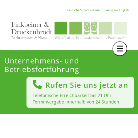
deutsche Sprachversion
we speak English
Toggle 
TEAM
Unternehmens- und
Betriebsfortführung
RECHTSGEBIETE
NOTAR
Rufen Sie uns jetzt an
FORTBILDUNGEN
Telefonische Erreichbarkeit bis 21 Uhr
Terminvergabe innerhalb von 24 Stunden
HOCHSCHULE
KARRIERE
SERVICE