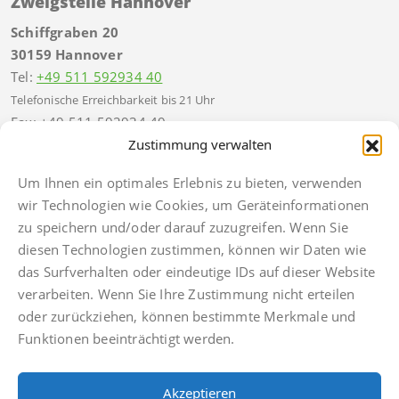
Zweigstelle Hannover
Schiffgraben 20
30159 Hannover
Tel:
+49 511 592934 40
Telefonische Erreichbarkeit bis 21 Uhr
Fax: +49 511 592934 49
hannover@finkbeiner-kanzlei.de
Zustimmung verwalten
Um Ihnen ein optimales Erlebnis zu bieten, verwenden
wir Technologien wie Cookies, um Geräteinformationen
zu speichern und/oder darauf zuzugreifen. Wenn Sie
Impressum
diesen Technologien zustimmen, können wir Daten wie
Datenschutz
das Surfverhalten oder eindeutige IDs auf dieser Website
verarbeiten. Wenn Sie Ihre Zustimmung nicht erteilen
Anwaltsdinge
oder zurückziehen, können bestimmte Merkmale und
Facebook
Funktionen beeinträchtigt werden.
Instagram
TikTok
Akzeptieren