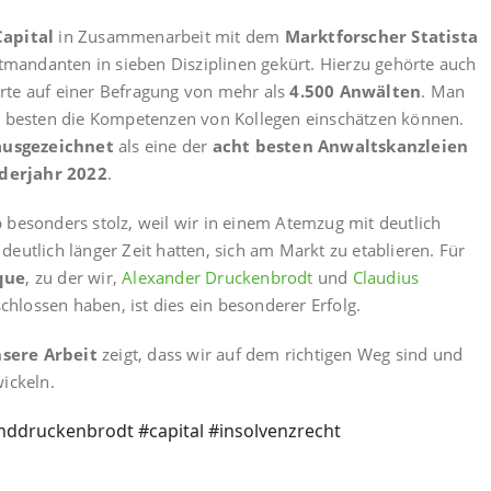
Capital
in Zusammenarbeit mit dem
Marktforscher Statista
tmandanten in sieben Disziplinen gekürt. Hierzu gehörte auch
erte auf einer Befragung von mehr als
4.500 Anwälten
. Man
am besten die Kompetenzen von Kollegen einschätzen können.
ausgezeichnet
als eine der
acht besten Anwaltskanzleien
nderjahr 2022
.
 besonders stolz, weil wir in einem Atemzug mit deutlich
eutlich länger Zeit hatten, sich am Markt zu etablieren. Für
que
, zu der wir,
Alexander Druckenbrodt
und
Claudius
lossen haben, ist dies ein besonderer Erfolg.
sere Arbeit
zeigt, dass wir auf dem richtigen Weg sind und
ickeln.
nddruckenbrodt #capital #insolvenzrecht