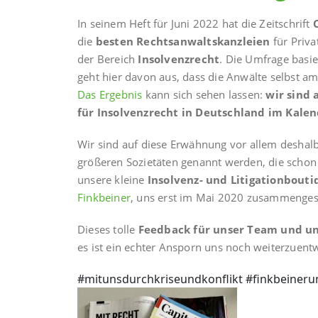
In seinem Heft für Juni 2022 hat die Zeitschrift
die
besten Rechtsanwaltskanzleien
für Priva
der Bereich
Insolvenzrecht
. Die Umfrage basi
geht hier davon aus, dass die Anwälte selbst 
Das Ergebnis
kann sich sehen lassen:
wir sind 
für Insolvenzrecht in Deutschland im Kale
Wir sind auf diese Erwähnung vor allem deshalb
größeren Sozietäten genannt werden, die schon d
unsere kleine
Insolvenz- und Litigationbouti
Finkbeiner
, uns erst im Mai 2020 zusammengesch
Dieses tolle
Feedback für unser Team und un
es ist ein echter Ansporn uns noch weiterzuentw
#mitunsdurchkriseundkonflikt #finkbeineru