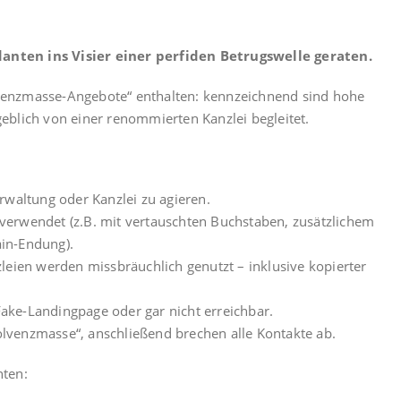
nten ins Visier einer perfiden Betrugswelle geraten.
olvenzmasse-Angebote“ enthalten: kennzeichnend sind hohe
blich von einer renommierten Kanzlei begleitet.
rwaltung oder Kanzlei zu agieren.
erwendet (z.B. mit vertauschten Buchstaben, zusätzlichem
in-Endung).
leien werden missbräuchlich genutzt – inklusive kopierter
 Fake-Landingpage oder gar nicht erreichbar.
solvenzmasse“, anschließend brechen alle Kontakte ab.
nten: