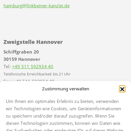
hamburg@finkbeiner-kanzlei.de
Zweigstelle Hannover
Schiffgraben 20
30159 Hannover
Tel:
+49 511 592934 40
Telefonische Erreichbarkeit bis 21 Uhr
Fax: +49 511 592934 49
hannover@finkbeiner-kanzlei.de
Zustimmung verwalten
Um Ihnen ein optimales Erlebnis zu bieten, verwenden
wir Technologien wie Cookies, um Geräteinformationen
zu speichern und/oder darauf zuzugreifen. Wenn Sie
Impressum
diesen Technologien zustimmen, können wir Daten wie
Datenschutz
das Surfverhalten oder eindeutige IDs auf dieser Website