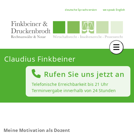
deutsche Sprachversion
we speak English
Toggle 
TEAM
Claudius Finkbeiner
RECHTSGEBIETE
Rufen Sie uns jetzt an
NOTAR
Telefonische Erreichbarkeit bis 21 Uhr
Terminvergabe innerhalb von 24 Stunden
FORTBILDUNGEN
HOCHSCHULE
KARRIERE
SERVICE
Meine Motivation als Dozent