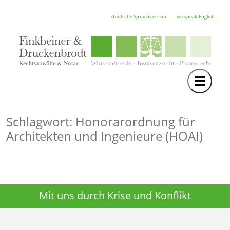
deutsche Sprachversion
we speak English
Toggle 
TEAM
RECHTSGEBIETE
Schlagwort: Honorarordnung für
Architekten und Ingenieure (HOAI)
NOTAR
FORTBILDUNGEN
HOCHSCHULE
Mit uns durch Krise und Konflikt
KARRIERE
SERVICE