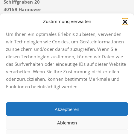
Schiffgraben 20
30159 Hannover
Tel:
+49 511 592934 40
Zustimmung verwalten
Telefonische Erreichbarkeit bis 21 Uhr
Fax: +49 511 592934 49
Um Ihnen ein optimales Erlebnis zu bieten, verwenden
hannover@finkbeiner-kanzlei.de
wir Technologien wie Cookies, um Geräteinformationen
zu speichern und/oder darauf zuzugreifen. Wenn Sie
diesen Technologien zustimmen, können wir Daten wie
das Surfverhalten oder eindeutige IDs auf dieser Website
verarbeiten. Wenn Sie Ihre Zustimmung nicht erteilen
Imprint
oder zurückziehen, können bestimmte Merkmale und
Privacy policy
Funktionen beeinträchtigt werden.
Facebook
Anwaltsdinge
Akzeptieren
Facebook
Ablehnen