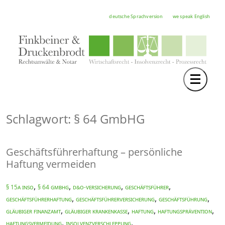
deutsche Sprachversion
we speak English
Toggle 
TEAM
RECHTSGEBIETE
Schlagwort: § 64 GmbHG
NOTAR
Geschäftsführerhaftung – persönliche
FORTBILDUNGEN
Haftung vermeiden
HOCHSCHULE
,
,
,
,
§ 15a InsO
§ 64 GmbHG
D&O-Versicherung
Geschäftsführer
KARRIERE
,
,
,
Geschäftsführerhaftung
Geschäftsführerversicherung
Geschäftsführung
,
,
,
,
Gläubiger Finanzamt
Gläubiger Krankenkasse
Haftung
Haftungsprävention
SERVICE
,
,
Haftungsvermeidung
Insolvenzverschleppung