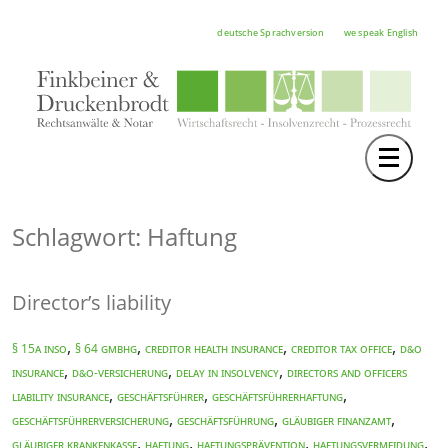
deutsche Sprachversion
we speak English
Toggle 
TEAM
RECHTSGEBIETE
Schlagwort: Haftung
NOTAR
Director’s liability
FORTBILDUNGEN
HOCHSCHULE
,
,
,
,
§ 15a InsO
§ 64 GmbHG
CREDITOR HEALTH INSURANCE
CREDITOR TAX OFFICE
D&O
,
,
,
INSURANCE
D&O-Versicherung
DELAY IN INSOLVENCY
DIRECTORS AND OFFICERS
KARRIERE
,
,
,
LIABILITY INSURANCE
Geschäftsführer
Geschäftsführerhaftung
,
,
,
Geschäftsführerversicherung
Geschäftsführung
Gläubiger Finanzamt
SERVICE
,
,
,
,
Gläubiger Krankenkasse
Haftung
Haftungsprävention
Haftungsvermeidung