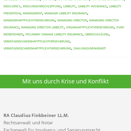
,
,
,
,
INSOLVENCY
Insolvenzverschleppung
LIABILITY
LIABILITY AVOIDANCE
LIABILITY
,
,
,
PREVENTION
MANAGEMENT
MANAGER LIABILITY INSURANCE
,
,
Managerhaftpflichtversicherung
MANAGING DIRECTOR
MANAGING DIRECTOR
,
,
,
INSURANCE
MANAGING DIRECTOR LIABILITY
Organhaftpflichtversicherung
over-
,
,
,
indebtedness
PECUNIARY DAMAGE LIABILITY INSURANCE
Überschuldung
,
Vermögenschadenhaftpflichtversicherung
,
Vermögensschadenhaftpflichtversicherung
Zahlungsunfähigkeit
Mit uns durch Krise und Konflikt
RA Claudius Finkbeiner LL.M.
Rechtsanwalt und Notar
Fachanwalt für Insolvenz- und Sanierungsrecht