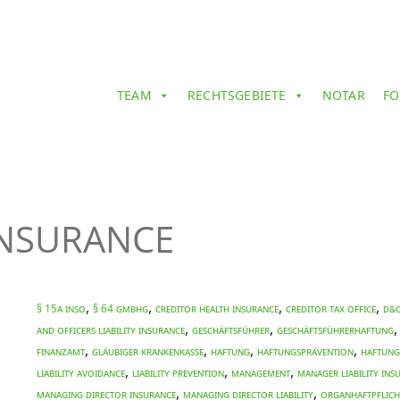
TEAM
RECHTSGEBIETE
NOTAR
FO
INSURANCE
,
,
,
,
§ 15a InsO
§ 64 GmbHG
CREDITOR HEALTH INSURANCE
CREDITOR TAX OFFICE
D&O
,
,
AND OFFICERS LIABILITY INSURANCE
Geschäftsführer
Geschäftsführerhaftung
,
,
,
,
Finanzamt
Gläubiger Krankenkasse
Haftung
Haftungsprävention
Haftung
,
,
,
LIABILITY AVOIDANCE
LIABILITY PREVENTION
MANAGEMENT
MANAGER LIABILITY INS
,
,
MANAGING DIRECTOR INSURANCE
MANAGING DIRECTOR LIABILITY
Organhaftpflich