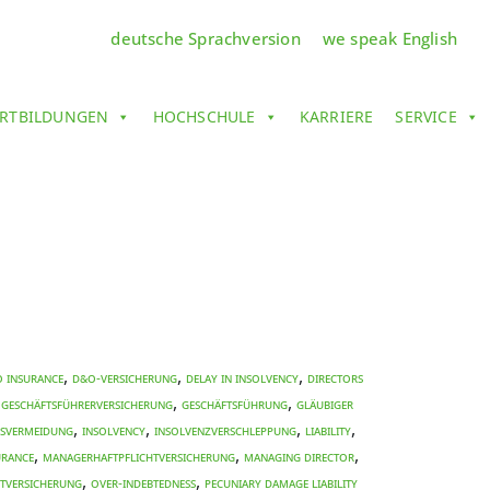
deutsche Sprachversion
we speak English
RTBILDUNGEN
HOCHSCHULE
KARRIERE
SERVICE
,
,
,
 INSURANCE
D&O-Versicherung
DELAY IN INSOLVENCY
DIRECTORS
,
,
,
Geschäftsführerversicherung
Geschäftsführung
Gläubiger
,
,
,
,
svermeidung
INSOLVENCY
Insolvenzverschleppung
LIABILITY
,
,
,
URANCE
Managerhaftpflichtversicherung
MANAGING DIRECTOR
,
,
tversicherung
over-indebtedness
PECUNIARY DAMAGE LIABILITY