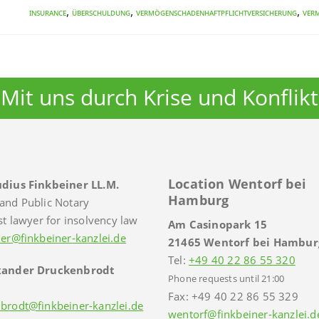
,
,
,
INSURANCE
Überschuldung
Vermögenschadenhaftpflichtversicherung
Ver
Mit uns durch Krise und Konflikt
Location Wentorf bei
dius Finkbeiner LL.M.
Hamburg
and Public Notary
st lawyer for insolvency law
Am Casinopark 15
ner@finkbeiner-kanzlei.de
21465 Wentorf bei Hambur
Tel:
+49 40 22 86 55 320
xander Druckenbrodt
Phone requests until 21:00
Fax: +49 40 22 86 55 329
brodt@finkbeiner-kanzlei.de
wentorf@finkbeiner-kanzlei.d