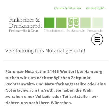
deutsche Sprachversion
we speak English
Toggle 
TEAM
Verstärkung fürs Notariat gesucht!
RECHTSGEBIETE
NOTAR
Für unser Notariat in 21465 Wentorf bei Hamburg
FORTBILDUNGEN
suchen wir zum nächstmöglichen Zeitpunkt
Rechtsanwalts- und Notarfachangestellte oder eine
HOCHSCHULE
Notarfachwirtin (m/w/d). Sie haben die Wahl
KARRIERE
zwischen einer Vollzeit- oder Teilzeitstelle – wir
richten uns nach Ihren Wünschen.
SERVICE