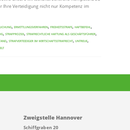
für Ihre Verteidigung nicht nur Kompetenz im
,
,
,
,
suchung
Ermittlungsverfahren
Freiheitsstrafe
Haftbefehl
,
,
,
ug
Strafprozeß
Strafrechtliche Haftung als Geschäftsführer
,
,
,
tand
Strafverteidiger im Wirtschaftsstrafrecht
Untreue
elt
Zweigstelle Hannover
Schiffgraben 20