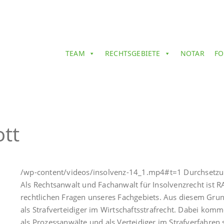
TEAM
RECHTSGEBIETE
NOTAR
FO
ott
/wp-content/videos/insolvenz-14_1.mp4#t=1 Durchsetzung
Als Rechtsanwalt und Fachanwalt für Insolvenzrecht ist RA
rechtlichen Fragen unseres Fachgebiets. Aus diesem Grun
als Strafverteidiger im Wirtschaftsstrafrecht. Dabei ko
als Prozessanwälte und als Verteidiger im Strafverfahren