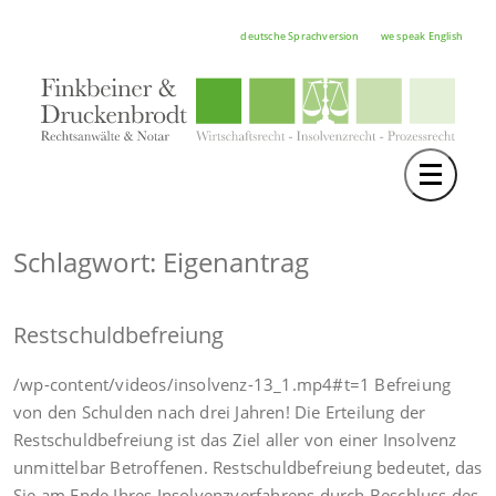
deutsche Sprachversion
we speak English
Toggle 
TEAM
RECHTSGEBIETE
Schlagwort: Eigenantrag
NOTAR
Restschuldbefreiung
FORTBILDUNGEN
HOCHSCHULE
/wp-content/videos/insolvenz-13_1.mp4#t=1 Befreiung
von den Schulden nach drei Jahren! Die Erteilung der
KARRIERE
Restschuldbefreiung ist das Ziel aller von einer Insolvenz
unmittelbar Betroffenen. Restschuldbefreiung bedeutet, das
SERVICE
Sie am Ende Ihres Insolvenzverfahrens durch Beschluss des