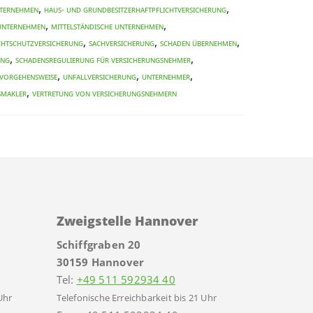
,
,
nternehmen
Haus- und Grundbesitzerhaftpflichtversicherung
,
,
 Unternehmen
mittelständische Unternehmen
,
,
,
chtschutzversicherung
Sachversicherung
Schaden übernehmen
,
,
ung
Schadensregulierung für Versicherungsnehmer
,
,
,
 Vorgehensweise
Unfallversicherung
Unternehmer
,
smakler
Vertretung von Versicherungsnehmern
Zweigstelle Hannover
Schiffgraben 20
30159 Hannover
Tel:
+49 511 592934 40
Uhr
Telefonische Erreichbarkeit bis 21 Uhr