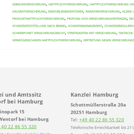
,
,
Gebäudeversicherung
Haftpflichtversicherung
Haftpflichtversicherung U
,
,
,
Hausratversicherung
Immobilieneigentümer
Inventarversicherung
kleine
,
,
Produkthaftpflichtversicherung
Prüfung von Versicherungsverträgen
Re
,
,
Schadensfeststellung nach Brand
Schadensmanagement
Schadensregulier
,
,
Schwerpunkt Versicherungsrecht
Streitigkeiten mit Versicherung
taktische
,
Vermögenschaden Haftpflichtversicherung
Vertretung gegen Versicherung
ei und Amtssitz
Kanzlei Hamburg
rf bei Hamburg
Schottmüllerstraße 20a
inopark 15
20251 Hamburg
Wentorf bei Hamburg
Tel:
+49 40 22 86 55 320
 40 22 86 55 320
Telefonische Erreichbarkeit bis 21 