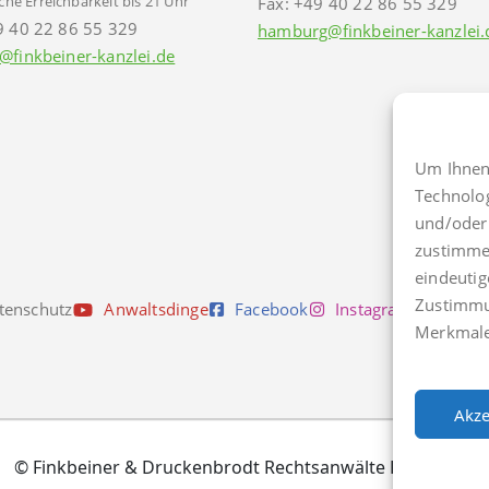
che Erreichbarkeit bis 21 Uhr
Fax: +49 40 22 86 55 329
9 40 22 86 55 329
hamburg@finkbeiner-kanzlei.
@finkbeiner-kanzlei.de
Um Ihnen 
Technolo
und/oder 
zustimmen
eindeutig
Zustimmu
tenschutz
Anwaltsdinge
Facebook
Instagram
TikTo
Merkmale
Akze
© Finkbeiner & Druckenbrodt Rechtsanwälte PartGmbB