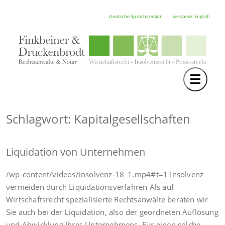
deutsche Sprachversion
we speak English
Toggle 
TEAM
RECHTSGEBIETE
Schlagwort: Kapitalgesellschaften
NOTAR
Liquidation von Unternehmen
FORTBILDUNGEN
HOCHSCHULE
/wp-content/videos/insolvenz-18_1.mp4#t=1 Insolvenz
vermeiden durch Liquidationsverfahren Als auf
KARRIERE
Wirtschaftsrecht spezialisierte Rechtsanwälte beraten wir
Sie auch bei der Liquidation, also der geordneten Auflösung
SERVICE
und Abwicklung Ihres Unternehmens. Für einen solche