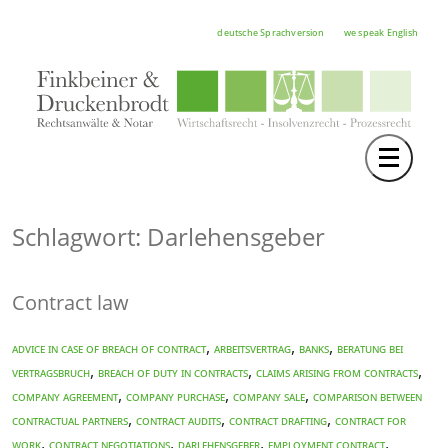
deutsche Sprachversion
we speak English
Toggle 
TEAM
RECHTSGEBIETE
Schlagwort: Darlehensgeber
NOTAR
Contract law
FORTBILDUNGEN
HOCHSCHULE
,
,
,
ADVICE IN CASE OF BREACH OF CONTRACT
Arbeitsvertrag
BANKS
beratung bei
,
,
,
Vertragsbruch
BREACH OF DUTY IN CONTRACTS
CLAIMS ARISING FROM CONTRACTS
KARRIERE
,
,
,
COMPANY AGREEMENT
COMPANY PURCHASE
COMPANY SALE
COMPARISON BETWEEN
,
,
,
CONTRACTUAL PARTNERS
CONTRACT AUDITS
CONTRACT DRAFTING
CONTRACT FOR
SERVICE
,
,
,
,
WORK
CONTRACT NEGOTIATIONS
Darlehensgeber
EMPLOYMENT CONTRACT