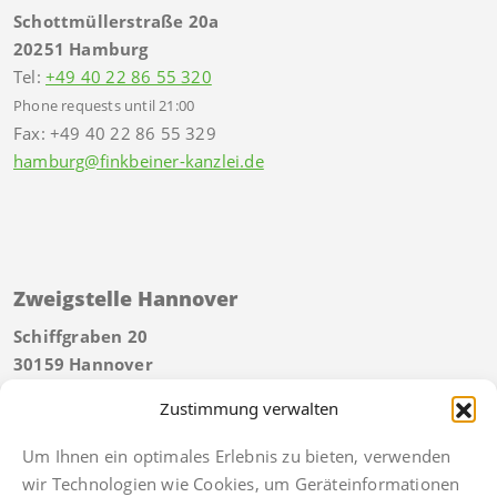
Schottmüllerstraße 20a
20251 Hamburg
Tel:
+49 40 22 86 55 320
Phone requests until 21:00
Fax: +49 40 22 86 55 329
hamburg@finkbeiner-kanzlei.de
Zweigstelle Hannover
Schiffgraben 20
30159 Hannover
Tel:
+49 511 592934 40
Zustimmung verwalten
Telefonische Erreichbarkeit bis 21 Uhr
Fax: +49 511 592934 49
Um Ihnen ein optimales Erlebnis zu bieten, verwenden
hannover@finkbeiner-kanzlei.de
wir Technologien wie Cookies, um Geräteinformationen