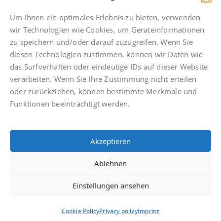
Telefonische Erreichbarkeit bis 21 Uhr
Fax: +49 511 592934 49
Um Ihnen ein optimales Erlebnis zu bieten, verwenden
hannover@finkbeiner-kanzlei.de
wir Technologien wie Cookies, um Geräteinformationen
zu speichern und/oder darauf zuzugreifen. Wenn Sie
diesen Technologien zustimmen, können wir Daten wie
das Surfverhalten oder eindeutige IDs auf dieser Website
verarbeiten. Wenn Sie Ihre Zustimmung nicht erteilen
Imprint
oder zurückziehen, können bestimmte Merkmale und
Privacy policy
Funktionen beeinträchtigt werden.
Facebook
Anwaltsdinge
Akzeptieren
Facebook
Ablehnen
Einstellungen ansehen
© Finkbeiner & Druckenbrodt Rechtsanwälte PartGmbB
Cookie Policy
Privacy policy
Imprint