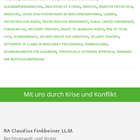
,
,
,
,
Gläubigerversammlung
indicators of a crisis
Investor
investor protection
,
,
,
investors
ldung von Forderungen im Insolvenzverfahren
lenders
,
,
,
protection for assets
protection for investments
public limited partnership
,
,
,
Publikums-KG
recovery strategy
rights to segregate assets
risk of total
,
,
,
,
loss
Schadenersatz
security rights for creditors
security strategy
,
,
settlement of claims in insolvency proceedings
shareholders
,
,
Sicherungsrechte für Gläubiger
strategically optimised approach
Versagen
der Restschuldbefreiung
Mit uns durch Krise und Konflikt
RA Claudius Finkbeiner LL.M.
Rechtsanwalt und Notar