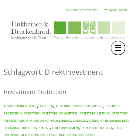
deutsche Sprachversion
we speak English
Toggle 
TEAM
RECHTSGEBIETE
Schlagwort: Direktinvestment
NOTAR
Investment Protection
FORTBILDUNGEN
HOCHSCHULE
,
,
,
,
Absonderungsrechte
Anleihen
Aussonderungsrechte
bonds
creditor
,
,
,
,
protection
creditors
creditors' committees
creditors' meeting
creditors'
KARRIERE
,
,
representation in insolvency proceedings
damages
denial of remaining debt
,
,
,
,
discharge
direct investment
Direktinvestment
Fondsbeteiligungen
fund
SERVICE
,
,
,
holdings
Gläubigerausschüssen
Gläubigerausschüssen