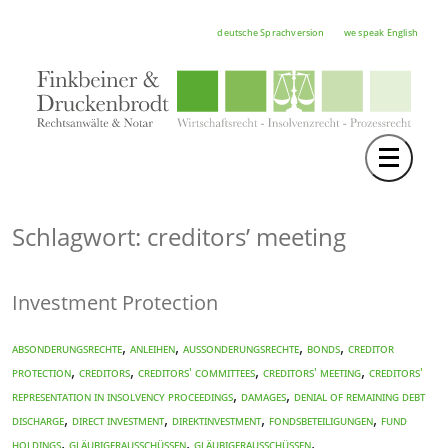
deutsche Sprachversion
we speak English
Toggle 
TEAM
RECHTSGEBIETE
Schlagwort: creditors’ meeting
NOTAR
Investment Protection
FORTBILDUNGEN
HOCHSCHULE
,
,
,
,
Absonderungsrechte
Anleihen
Aussonderungsrechte
bonds
creditor
,
,
,
,
protection
creditors
creditors' committees
creditors' meeting
creditors'
KARRIERE
,
,
representation in insolvency proceedings
damages
denial of remaining debt
,
,
,
,
discharge
direct investment
Direktinvestment
Fondsbeteiligungen
fund
SERVICE
,
,
,
holdings
Gläubigerausschüssen
Gläubigerausschüssen