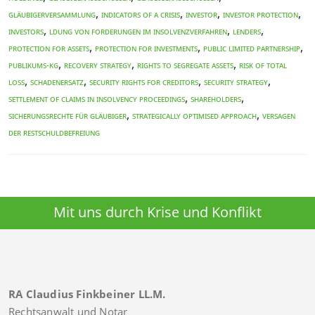
,
,
,
,
Gläubigerversammlung
indicators of a crisis
Investor
investor protection
,
,
,
investors
ldung von Forderungen im Insolvenzverfahren
lenders
,
,
,
protection for assets
protection for investments
public limited partnership
,
,
,
Publikums-KG
recovery strategy
rights to segregate assets
risk of total
,
,
,
,
loss
Schadenersatz
security rights for creditors
security strategy
,
,
settlement of claims in insolvency proceedings
shareholders
,
,
Sicherungsrechte für Gläubiger
strategically optimised approach
Versagen
der Restschuldbefreiung
Mit uns durch Krise und Konflikt
RA Claudius Finkbeiner LL.M.
Rechtsanwalt und Notar