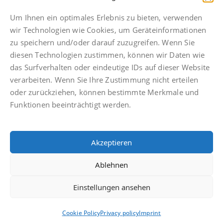
Telefonische Erreichbarkeit bis 21 Uhr
Fax: +49 511 592934 49
Um Ihnen ein optimales Erlebnis zu bieten, verwenden
hannover@finkbeiner-kanzlei.de
wir Technologien wie Cookies, um Geräteinformationen
zu speichern und/oder darauf zuzugreifen. Wenn Sie
diesen Technologien zustimmen, können wir Daten wie
das Surfverhalten oder eindeutige IDs auf dieser Website
verarbeiten. Wenn Sie Ihre Zustimmung nicht erteilen
Imprint
oder zurückziehen, können bestimmte Merkmale und
Privacy policy
Funktionen beeinträchtigt werden.
Facebook
Anwaltsdinge
Akzeptieren
Facebook
Ablehnen
Einstellungen ansehen
© Finkbeiner & Druckenbrodt Rechtsanwälte PartGmbB
Cookie Policy
Privacy policy
Imprint