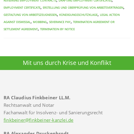
REVIEWING EMPLOYMENT CONTRACTS
DRAFTING EMPLOYMENT CERTIFICATES
,
,
EMPLOYMENT CERTIFICATE
Erstellung und Überprüfung von Arbeitsverträgen
,
,
Gestaltung von Arbeitszeugnissen
Kündigungsschutzklage
LEGAL ACTION
,
,
,
AGAINST DISMISSAL
Mobbing
SEVERANCE PAY
TERMINATION AGREEMENT OR
,
SETTLEMENT AGREEMENT
TERMINATION BY NOTICE
Mit uns durch Krise und Konflikt
RA Claudius Finkbeiner LL.M.
Rechtsanwalt und Notar
Fachanwalt für Insolvenz- und Sanierungsrecht
finkbeiner@finkbeiner-kanzlei.de
RA Alexander Druckenbrodt