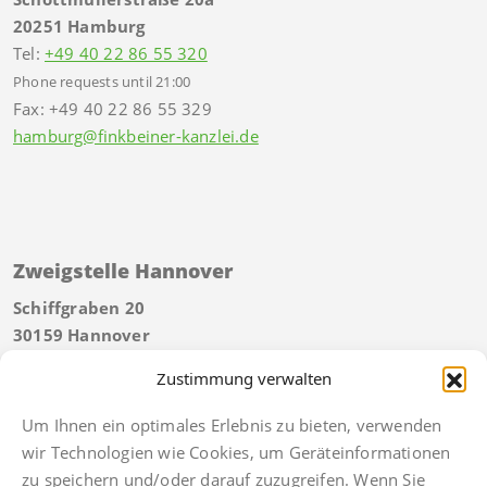
20251 Hamburg
Tel:
+49 40 22 86 55 320
Phone requests until 21:00
Fax: +49 40 22 86 55 329
hamburg@finkbeiner-kanzlei.de
Zweigstelle Hannover
Schiffgraben 20
30159 Hannover
Tel:
+49 511 592934 40
Zustimmung verwalten
Telefonische Erreichbarkeit bis 21 Uhr
Fax: +49 511 592934 49
Um Ihnen ein optimales Erlebnis zu bieten, verwenden
hannover@finkbeiner-kanzlei.de
wir Technologien wie Cookies, um Geräteinformationen
zu speichern und/oder darauf zuzugreifen. Wenn Sie