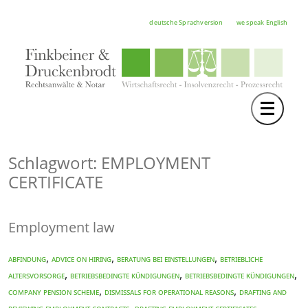
deutsche Sprachversion
we speak English
Toggle 
TEAM
RECHTSGEBIETE
Schlagwort: EMPLOYMENT
CERTIFICATE
NOTAR
FORTBILDUNGEN
Employment law
HOCHSCHULE
,
,
,
Abfindung
ADVICE ON HIRING
Beratung bei Einstellungen
Betriebliche
KARRIERE
,
,
,
Altersvorsorge
Betriebsbedingte Kündigungen
Betriebsbedingte Kündigungen
,
,
SERVICE
COMPANY PENSION SCHEME
DISMISSALS FOR OPERATIONAL REASONS
DRAFTING AND
,
,