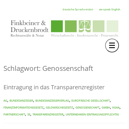
deutsche Sprachversion
we speak English
Toggle 
TEAM
RECHTSGEBIETE
Schlagwort: Genossenschaft
NOTAR
Eintragung in das Transparenzregister
FORTBILDUNGEN
HOCHSCHULE
,
,
,
,
AG
Bundesanzeiger
Bundesanzeigerverlag
Europäische Gesellschaft
,
,
,
,
,
Finanzinformationsgesetz
Geldwäschegesetz
Genossenschaft
GmbH
KGaA
KARRIERE
,
,
,
Partnerschaft
SE
Transparenzregister
Unternehmen eintragungspflichtig
SERVICE