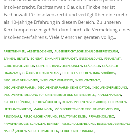
Insolvenzrecht. Rechtsanwalt Claudius Finkbeiner ist
Fachanwalt für Insolvenzrecht und verfügt über eine mehr
als 10-jährige Erfahrung in diesem Bereich. Zu unseren
Kernkompetenzen gehört damit auch die Vermeidung eines
Insolvenzverfahrens. Viele Menschen geraten völlig…
,
,
,
Arbeitnehmer
Arbeitslosigkeit
Außergerichtliche Schuldenbereinigung
,
,
,
,
,
,
Banken
Beamte
Bonität
Einkünfte gepfändet
Entschuldung
Finanzamt
,
,
,
Gerichtsvollzieher
gesperrte Bankverbindungen
Gläubiger
Gläubiger
,
,
,
,
Finanzamt
Gläubiger Krankenkasse
Hilfe bei Schulden
Inkassobüros
,
,
,
Insolvenz verhindern
Insolvenz vermeiden
Insolvenzrecht
,
,
,
Insolvenzverfahren
Insolvenzverfahren keine Option
Insolvenzvermeidung
,
,
Insolvenzvermeidung für Unternehmer und Unternehmen
Krankenkassen
,
,
,
,
Kredit gekündigt
Kreditwürdigkeit
kurzes Insolvenzverfahren
Lieferanten
,
,
,
Lieferantenkredit
Mahnungen
Möglichkeiten der Insolvenzvermeidung
,
,
,
,
Pensionäre
persönliche Haftung
Privatimmobilien
Privatinsolvenz
,
,
,
Privatvermögen schützen
Rentner
Restschuldbefreiung
Restschuldbefreiung
,
,
,
nach 3 Jahren
Schrottimmobilien
Schuldenbereinigung