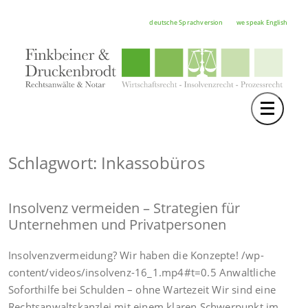
deutsche Sprachversion
we speak English
Toggle 
TEAM
RECHTSGEBIETE
Schlagwort: Inkassobüros
NOTAR
Insolvenz vermeiden – Strategien für
FORTBILDUNGEN
Unternehmen und Privatpersonen
HOCHSCHULE
Insolvenzvermeidung? Wir haben die Konzepte! /wp-
KARRIERE
content/videos/insolvenz-16_1.mp4#t=0.5 Anwaltliche
Soforthilfe bei Schulden – ohne Wartezeit Wir sind eine
SERVICE
Rechtsanwaltskanzlei mit einem klaren Schwerpunkt im