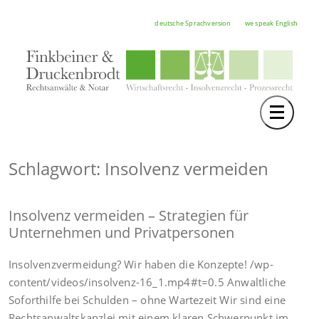
deutsche Sprachversion
we speak English
Toggle 
TEAM
RECHTSGEBIETE
Schlagwort: Insolvenz vermeiden
NOTAR
Insolvenz vermeiden – Strategien für
FORTBILDUNGEN
Unternehmen und Privatpersonen
HOCHSCHULE
Insolvenzvermeidung? Wir haben die Konzepte! /wp-
KARRIERE
content/videos/insolvenz-16_1.mp4#t=0.5 Anwaltliche
Soforthilfe bei Schulden – ohne Wartezeit Wir sind eine
SERVICE
Rechtsanwaltskanzlei mit einem klaren Schwerpunkt im