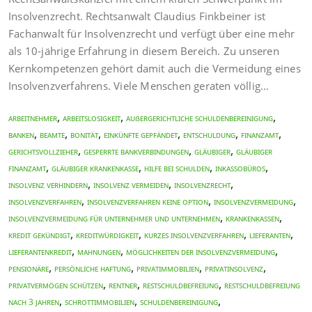
Insolvenzrecht. Rechtsanwalt Claudius Finkbeiner ist
Fachanwalt für Insolvenzrecht und verfügt über eine mehr
als 10-jährige Erfahrung in diesem Bereich. Zu unseren
Kernkompetenzen gehört damit auch die Vermeidung eines
Insolvenzverfahrens. Viele Menschen geraten völlig…
,
,
,
Arbeitnehmer
Arbeitslosigkeit
Außergerichtliche Schuldenbereinigung
,
,
,
,
,
,
Banken
Beamte
Bonität
Einkünfte gepfändet
Entschuldung
Finanzamt
,
,
,
Gerichtsvollzieher
gesperrte Bankverbindungen
Gläubiger
Gläubiger
,
,
,
,
Finanzamt
Gläubiger Krankenkasse
Hilfe bei Schulden
Inkassobüros
,
,
,
Insolvenz verhindern
Insolvenz vermeiden
Insolvenzrecht
,
,
,
Insolvenzverfahren
Insolvenzverfahren keine Option
Insolvenzvermeidung
,
,
Insolvenzvermeidung für Unternehmer und Unternehmen
Krankenkassen
,
,
,
,
Kredit gekündigt
Kreditwürdigkeit
kurzes Insolvenzverfahren
Lieferanten
,
,
,
Lieferantenkredit
Mahnungen
Möglichkeiten der Insolvenzvermeidung
,
,
,
,
Pensionäre
persönliche Haftung
Privatimmobilien
Privatinsolvenz
,
,
,
Privatvermögen schützen
Rentner
Restschuldbefreiung
Restschuldbefreiung
,
,
,
nach 3 Jahren
Schrottimmobilien
Schuldenbereinigung