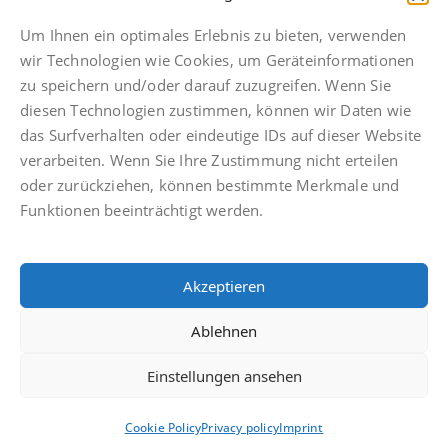
Telefonische Erreichbarkeit bis 21 Uhr
Fax: +49 511 592934 49
Um Ihnen ein optimales Erlebnis zu bieten, verwenden
hannover@finkbeiner-kanzlei.de
wir Technologien wie Cookies, um Geräteinformationen
zu speichern und/oder darauf zuzugreifen. Wenn Sie
diesen Technologien zustimmen, können wir Daten wie
das Surfverhalten oder eindeutige IDs auf dieser Website
verarbeiten. Wenn Sie Ihre Zustimmung nicht erteilen
Imprint
oder zurückziehen, können bestimmte Merkmale und
Privacy policy
Funktionen beeinträchtigt werden.
Facebook
Anwaltsdinge
Akzeptieren
Facebook
Ablehnen
Einstellungen ansehen
© Finkbeiner & Druckenbrodt Rechtsanwälte PartGmbB
Cookie Policy
Privacy policy
Imprint