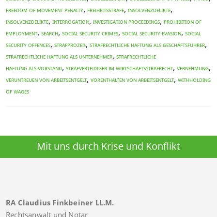
,
,
,
freedom of movement penalty
Freiheitsstrafe
Insolvenzdelikte
,
,
,
Insolvenzdelikte
INTERROGATION
investigation proceedings
prohibition of
,
,
,
,
employment
search
social security crimes
social security evasion
social
,
,
,
security offences
Strafprozeß
Strafrechtliche Haftung als Geschäftsführer
,
Strafrechtliche Haftung als Unternehmer
Strafrechtliche
,
,
,
Haftung als Vorstand
Strafverteidiger im Wirtschaftsstrafrecht
Vernehmung
,
,
Veruntreuen von Arbeitsentgelt
Vorenthalten von Arbeitsentgelt
WITHHOLDING
OF WAGES
Mit uns durch Krise und Konflikt
RA Claudius Finkbeiner LL.M.
Rechtsanwalt und Notar