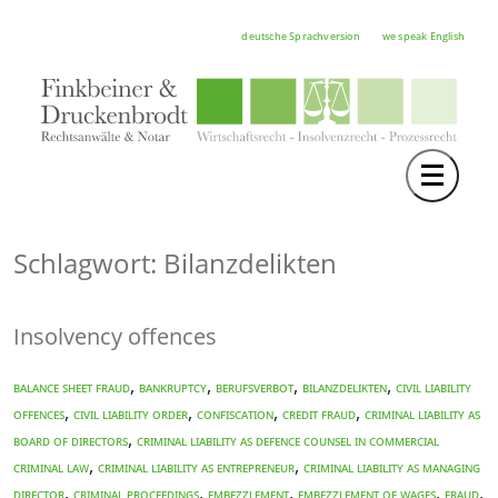
deutsche Sprachversion
we speak English
Toggle 
TEAM
RECHTSGEBIETE
Schlagwort: Bilanzdelikten
NOTAR
Insolvency offences
FORTBILDUNGEN
HOCHSCHULE
,
,
,
,
balance sheet fraud
bankruptcy
Berufsverbot
Bilanzdelikten
civil liability
,
,
,
,
offences
civil liability order
confiscation
credit fraud
CRIMINAL LIABILITY AS
KARRIERE
,
BOARD OF DIRECTORS
CRIMINAL LIABILITY AS DEFENCE COUNSEL IN COMMERCIAL
,
,
CRIMINAL LAW
CRIMINAL LIABILITY AS ENTREPRENEUR
CRIMINAL LIABILITY AS MANAGING
SERVICE
,
,
,
,
,
DIRECTOR
criminal proceedings
EMBEZZLEMENT
EMBEZZLEMENT OF WAGES
fraud