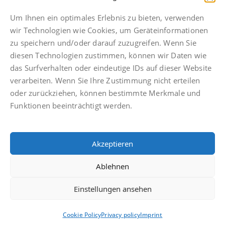
Telefonische Erreichbarkeit bis 21 Uhr
Fax: +49 511 592934 49
Um Ihnen ein optimales Erlebnis zu bieten, verwenden
hannover@finkbeiner-kanzlei.de
wir Technologien wie Cookies, um Geräteinformationen
zu speichern und/oder darauf zuzugreifen. Wenn Sie
diesen Technologien zustimmen, können wir Daten wie
das Surfverhalten oder eindeutige IDs auf dieser Website
verarbeiten. Wenn Sie Ihre Zustimmung nicht erteilen
Imprint
oder zurückziehen, können bestimmte Merkmale und
Privacy policy
Funktionen beeinträchtigt werden.
Facebook
Anwaltsdinge
Akzeptieren
Facebook
Ablehnen
Einstellungen ansehen
© Finkbeiner & Druckenbrodt Rechtsanwälte PartGmbB
Cookie Policy
Privacy policy
Imprint