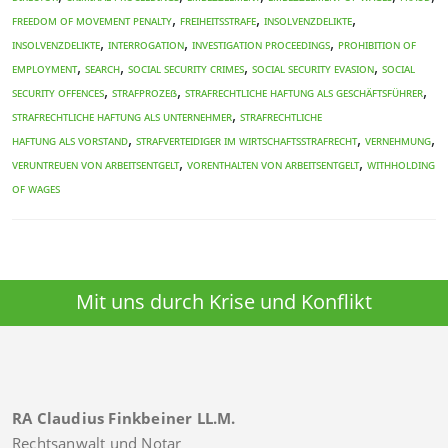
,
,
,
freedom of movement penalty
Freiheitsstrafe
Insolvenzdelikte
,
,
,
Insolvenzdelikte
INTERROGATION
investigation proceedings
prohibition of
,
,
,
,
employment
search
social security crimes
social security evasion
social
,
,
,
security offences
Strafprozeß
Strafrechtliche Haftung als Geschäftsführer
,
Strafrechtliche Haftung als Unternehmer
Strafrechtliche
,
,
,
Haftung als Vorstand
Strafverteidiger im Wirtschaftsstrafrecht
Vernehmung
,
,
Veruntreuen von Arbeitsentgelt
Vorenthalten von Arbeitsentgelt
WITHHOLDING
OF WAGES
Mit uns durch Krise und Konflikt
RA Claudius Finkbeiner LL.M.
Rechtsanwalt und Notar