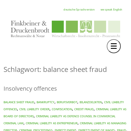
deutsche Sprachversion
we speak English
Toggle 
TEAM
RECHTSGEBIETE
Schlagwort: balance sheet fraud
NOTAR
Insolvency offences
FORTBILDUNGEN
HOCHSCHULE
,
,
,
,
balance sheet fraud
bankruptcy
Berufsverbot
Bilanzdelikten
civil liability
,
,
,
,
offences
civil liability order
confiscation
credit fraud
CRIMINAL LIABILITY AS
KARRIERE
,
BOARD OF DIRECTORS
CRIMINAL LIABILITY AS DEFENCE COUNSEL IN COMMERCIAL
,
,
CRIMINAL LAW
CRIMINAL LIABILITY AS ENTREPRENEUR
CRIMINAL LIABILITY AS MANAGING
SERVICE
,
,
,
,
,
DIRECTOR
criminal proceedings
EMBEZZLEMENT
EMBEZZLEMENT OF WAGES
fraud