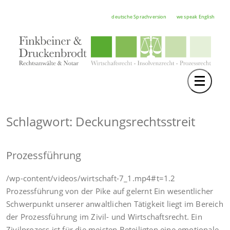
deutsche Sprachversion
we speak English
Toggle 
TEAM
RECHTSGEBIETE
Schlagwort: Deckungsrechtsstreit
NOTAR
Prozessführung
FORTBILDUNGEN
HOCHSCHULE
/wp-content/videos/wirtschaft-7_1.mp4#t=1.2
Prozessführung von der Pike auf gelernt Ein wesentlicher
KARRIERE
Schwerpunkt unserer anwaltlichen Tätigkeit liegt im Bereich
der Prozessführung im Zivil- und Wirtschaftsrecht. Ein
SERVICE
Zivilprozess ist für die meisten Beteiligten eine emotionale