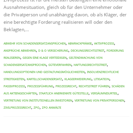
Ausnahmesituation, gleich ob für den Unternehmer oder
die Privatperson und unabhängig davon, ob als Kläger, der
eine berechtigte Forderung realisieren will oder den
Beklagten,…
,
,
,
Abwehr von Schadensersatzansprüchen
Abwrackprämie
Aktivprozess
,
,
,
Ansprüche abwehren
D & O Versicherung
Deckungsrechtsstreit
Forderung
,
,
realisieren
gegen eine Klage verteidigen
Geltendmachung von
,
,
,
Schadensersatzansprüchen
Güteverfahren
Haftungsrechtsstreit
,
Handlungsoptionen und Gestaltungsmöglichkeiten
Insolvenzrechtliche
,
,
,
,
Streitigkeiten
Kartellschadensersatz
Klageerwiderung
Litigation
,
,
,
,
Passivprozess
Prozessführung
Prozessrecht
Rechtsstreit führen
Schäden
,
,
,
aus Aktiengeschäften
Staatlich anerkennte Gütestelle
Versäumnisurteil
,
,
Vertretung von institutionellen Investoren
Vertretung von Privatpersonen
,
,
Zivilprozessrecht
ZPO
ZPO Anwälte