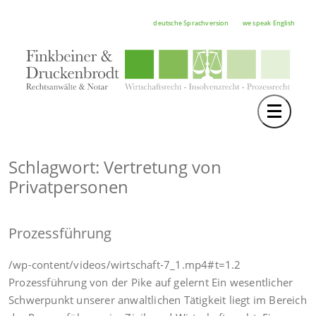
deutsche Sprachversion
we speak English
Toggle 
TEAM
RECHTSGEBIETE
Schlagwort: Vertretung von
Privatpersonen
NOTAR
FORTBILDUNGEN
Prozessführung
HOCHSCHULE
/wp-content/videos/wirtschaft-7_1.mp4#t=1.2
KARRIERE
Prozessführung von der Pike auf gelernt Ein wesentlicher
SERVICE
Schwerpunkt unserer anwaltlichen Tätigkeit liegt im Bereich