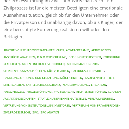
der Prozessführung im Zivil- und Wirtschaftsrecht. Ein
Zivilprozess ist für die meisten Beteiligten eine emotionale
Ausnahmesituation, gleich ob für den Unternehmer oder
die Privatperson und unabhängig davon, ob als Kläger, der
eine berechtigte Forderung realisieren will oder den
Beklagten,…
,
,
,
Abwehr von Schadensersatzansprüchen
Abwrackprämie
Aktivprozess
,
,
,
Ansprüche abwehren
D & O Versicherung
Deckungsrechtsstreit
Forderung
,
,
realisieren
gegen eine Klage verteidigen
Geltendmachung von
,
,
,
Schadensersatzansprüchen
Güteverfahren
Haftungsrechtsstreit
,
Handlungsoptionen und Gestaltungsmöglichkeiten
Insolvenzrechtliche
,
,
,
,
Streitigkeiten
Kartellschadensersatz
Klageerwiderung
Litigation
,
,
,
,
Passivprozess
Prozessführung
Prozessrecht
Rechtsstreit führen
Schäden
,
,
,
aus Aktiengeschäften
Staatlich anerkennte Gütestelle
Versäumnisurteil
,
,
Vertretung von institutionellen Investoren
Vertretung von Privatpersonen
,
,
Zivilprozessrecht
ZPO
ZPO Anwälte