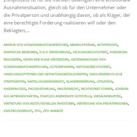
Ausnahmesituation, gleich ob für den Unternehmer oder
die Privatperson und unabhängig davon, ob als Kläger, der
eine berechtigte Forderung realisieren will oder den
Beklagten,…
,
,
,
Abwehr von Schadensersatzansprüchen
Abwrackprämie
Aktivprozess
,
,
,
Ansprüche abwehren
D & O Versicherung
Deckungsrechtsstreit
Forderung
,
,
realisieren
gegen eine Klage verteidigen
Geltendmachung von
,
,
,
Schadensersatzansprüchen
Güteverfahren
Haftungsrechtsstreit
,
Handlungsoptionen und Gestaltungsmöglichkeiten
Insolvenzrechtliche
,
,
,
,
Streitigkeiten
Kartellschadensersatz
Klageerwiderung
Litigation
,
,
,
,
Passivprozess
Prozessführung
Prozessrecht
Rechtsstreit führen
Schäden
,
,
,
aus Aktiengeschäften
Staatlich anerkennte Gütestelle
Versäumnisurteil
,
,
Vertretung von institutionellen Investoren
Vertretung von Privatpersonen
,
,
Zivilprozessrecht
ZPO
ZPO Anwälte