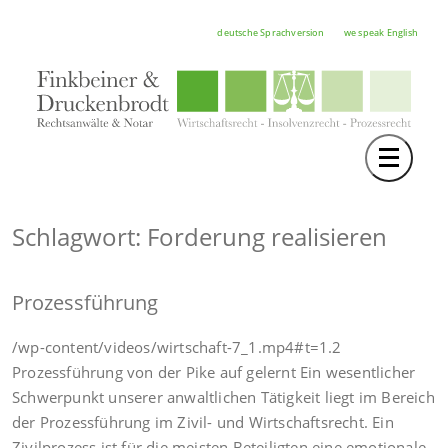
deutsche Sprachversion
we speak English
Toggle 
TEAM
RECHTSGEBIETE
Schlagwort: Forderung realisieren
NOTAR
Prozessführung
FORTBILDUNGEN
HOCHSCHULE
/wp-content/videos/wirtschaft-7_1.mp4#t=1.2
Prozessführung von der Pike auf gelernt Ein wesentlicher
KARRIERE
Schwerpunkt unserer anwaltlichen Tätigkeit liegt im Bereich
der Prozessführung im Zivil- und Wirtschaftsrecht. Ein
SERVICE
Zivilprozess ist für die meisten Beteiligten eine emotionale