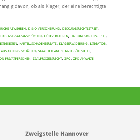
ngig davon, ob als Kläger, der eine berechtigte
,
,
,
rüche abwehren
D & O Versicherung
Deckungsrechtsstreit
,
,
,
chadensersatzansprüchen
Güteverfahren
Haftungsrechtsstreit
,
,
,
,
eitigkeiten
Kartellschadensersatz
Klageerwiderung
Litigation
,
,
 aus Aktiengeschäften
Staatlich anerkennte Gütestelle
,
,
,
on Privatpersonen
Zivilprozessrecht
ZPO
ZPO Anwälte
Zweigstelle Hannover