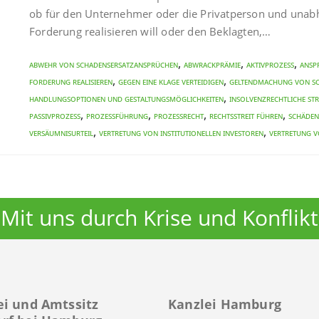
ob für den Unternehmer oder die Privatperson und unabhä
Forderung realisieren will oder den Beklagten,…
,
,
,
Abwehr von Schadensersatzansprüchen
Abwrackprämie
Aktivprozess
Ansp
,
,
Forderung realisieren
gegen eine Klage verteidigen
Geltendmachung von S
,
Handlungsoptionen und Gestaltungsmöglichkeiten
Insolvenzrechtliche Str
,
,
,
,
Passivprozess
Prozessführung
Prozessrecht
Rechtsstreit führen
Schäden
,
,
Versäumnisurteil
Vertretung von institutionellen Investoren
Vertretung v
Mit uns durch Krise und Konflikt
ei und Amtssitz
Kanzlei Hamburg